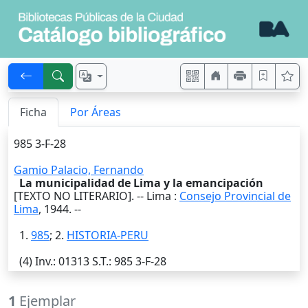
Ficha
Por Áreas
985 3-F-28
Gamio Palacio, Fernando
La municipalidad de Lima y la emancipación
[TEXTO NO LITERARIO]. --
Lima
:
Consejo Provincial de
Lima
,
1944
. --
1.
985
; 2.
HISTORIA-PERU
(4)
Inv.
: 01313
S.T.
: 985 3-F-28
1
Ejemplar