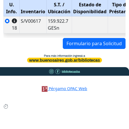
U.
S.T.
/
Estado de
Tipo de
Info.
Inventario
Ubicación
Disponibilidad
Préstam
S/V00617
159.922.7
18
GESn
Formulario para Solicitud
Pérgamo OPAC Web