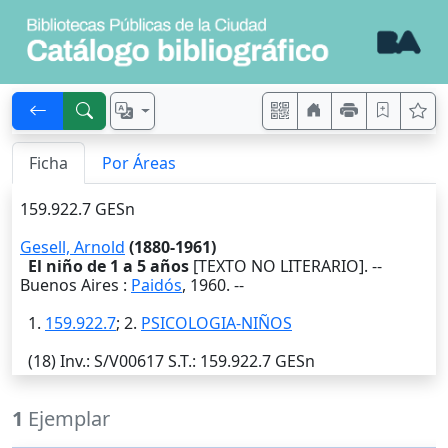
Ficha
Por Áreas
159.922.7 GESn
Gesell, Arnold
(1880-1961)
El niño de 1 a 5 años
[TEXTO NO LITERARIO]. --
Buenos Aires
:
Paidós
,
1960
. --
1.
159.922.7
; 2.
PSICOLOGIA-NIÑOS
(18)
Inv.
: S/V00617
S.T.
: 159.922.7 GESn
1
Ejemplar