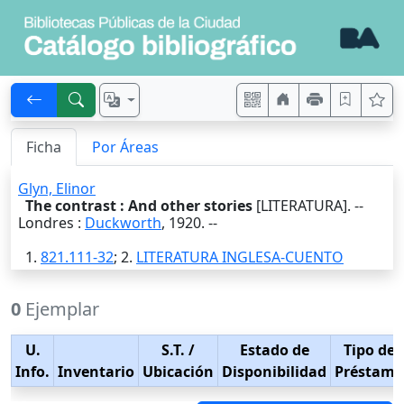
Ficha
Por Áreas
Glyn, Elinor
The contrast : And other stories
[LITERATURA]. --
Londres
:
Duckworth
,
1920
. --
1.
821.111-32
; 2.
LITERATURA INGLESA-CUENTO
0
Ejemplar
U.
S.T.
/
Estado de
Tipo de
Info.
Inventario
Ubicación
Disponibilidad
Préstamo