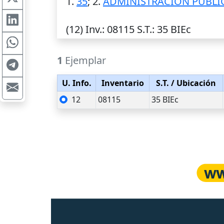
1.
35
; 2.
ADMINISTRACION PUBLI
(12)
Inv.
: 08115
S.T.
: 35 BIEc
1
Ejemplar
U. Info.
Inventario
S.T.
/ Ubicación
12
08115
35 BIEc