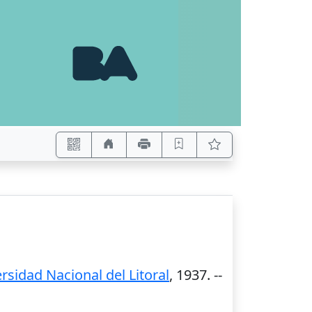
rsidad Nacional del Litoral
,
1937
. --