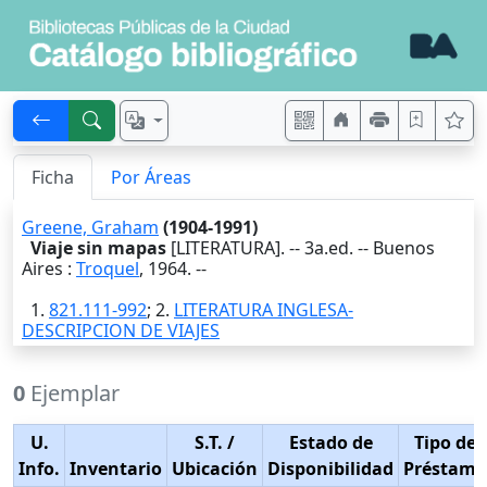
Ficha
Por Áreas
Greene, Graham
(1904-1991)
Viaje sin mapas
[LITERATURA]. -- 3a.ed. --
Buenos
Aires
:
Troquel
,
1964
. --
1.
821.111-992
; 2.
LITERATURA INGLESA-
DESCRIPCION DE VIAJES
0
Ejemplar
U.
S.T.
/
Estado de
Tipo de
Info.
Inventario
Ubicación
Disponibilidad
Préstamo