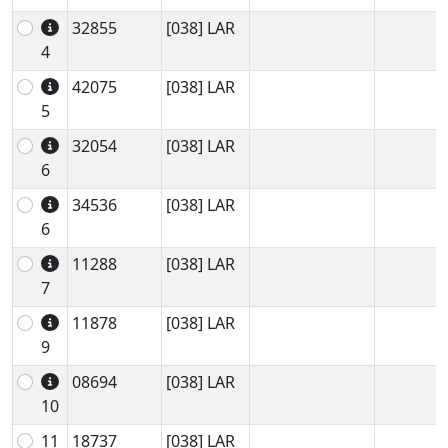
32855
[038] LAR
4
42075
[038] LAR
5
32054
[038] LAR
6
34536
[038] LAR
6
11288
[038] LAR
7
11878
[038] LAR
9
08694
[038] LAR
10
11
18737
[038] LAR