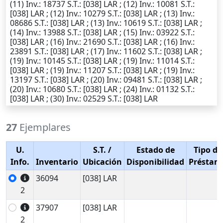
(11)
Inv.
: 18737
S.T.
: [038] LAR ; (12)
Inv.
: 10081
S.T.
:
[038] LAR ; (12)
Inv.
: 10279
S.T.
: [038] LAR ; (13)
Inv.
:
08686
S.T.
: [038] LAR ; (13)
Inv.
: 10619
S.T.
: [038] LAR ;
(14)
Inv.
: 13988
S.T.
: [038] LAR ; (15)
Inv.
: 03922
S.T.
:
[038] LAR ; (16)
Inv.
: 21690
S.T.
: [038] LAR ; (16)
Inv.
:
23891
S.T.
: [038] LAR ; (17)
Inv.
: 11602
S.T.
: [038] LAR ;
(19)
Inv.
: 10145
S.T.
: [038] LAR ; (19)
Inv.
: 11014
S.T.
:
[038] LAR ; (19)
Inv.
: 11207
S.T.
: [038] LAR ; (19)
Inv.
:
13197
S.T.
: [038] LAR ; (20)
Inv.
: 09481
S.T.
: [038] LAR ;
(20)
Inv.
: 10680
S.T.
: [038] LAR ; (24)
Inv.
: 01132
S.T.
:
[038] LAR ; (30)
Inv.
: 02529
S.T.
: [038] LAR
27
Ejemplares
U.
S.T.
/
Estado de
Tipo de
Info.
Inventario
Ubicación
Disponibilidad
Préstam
36094
[038] LAR
2
37907
[038] LAR
2