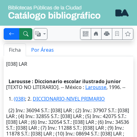
Ficha
Por Áreas
[038] LAR
Larousse : Diccionario escolar ilustrado junior
[TEXTO NO LITERARIO]. --
México
:
Larousse
,
1996
. --
1.
(038)
; 2.
DICCIONARIO-NIVEL PRIMARIO
(2)
Inv.
: 36094
S.T.
: [038] LAR ; (2)
Inv.
: 37907
S.T.
: [038]
LAR ; (4)
Inv.
: 32855
S.T.
: [038] LAR ; (5)
Inv.
: 42075
S.T.
:
[038] LAR ; (6)
Inv.
: 32054
S.T.
: [038] LAR ; (6)
Inv.
: 34536
S.T.
: [038] LAR ; (7)
Inv.
: 11288
S.T.
: [038] LAR ; (9)
Inv.
:
11878
S.T.
: [038] LAR ; (10)
Inv.
: 08694
S.T.
: [038] LAR ;