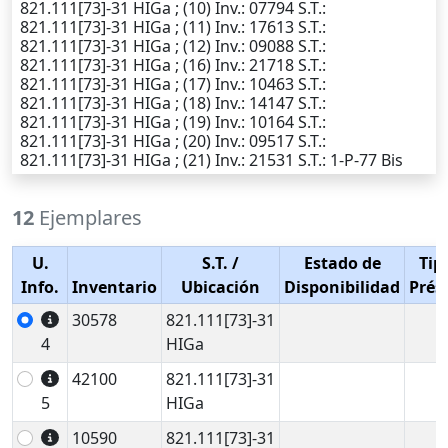
821.111[73]-31 HIGa ; (10)
Inv.
: 07794
S.T.
:
821.111[73]-31 HIGa ; (11)
Inv.
: 17613
S.T.
:
821.111[73]-31 HIGa ; (12)
Inv.
: 09088
S.T.
:
821.111[73]-31 HIGa ; (16)
Inv.
: 21718
S.T.
:
821.111[73]-31 HIGa ; (17)
Inv.
: 10463
S.T.
:
821.111[73]-31 HIGa ; (18)
Inv.
: 14147
S.T.
:
821.111[73]-31 HIGa ; (19)
Inv.
: 10164
S.T.
:
821.111[73]-31 HIGa ; (20)
Inv.
: 09517
S.T.
:
821.111[73]-31 HIGa ; (21)
Inv.
: 21531
S.T.
: 1-P-77 Bis
12
Ejemplares
U.
S.T.
/
Estado de
Tip
Info.
Inventario
Ubicación
Disponibilidad
Prés
30578
821.111[73]-31
4
HIGa
42100
821.111[73]-31
5
HIGa
10590
821.111[73]-31