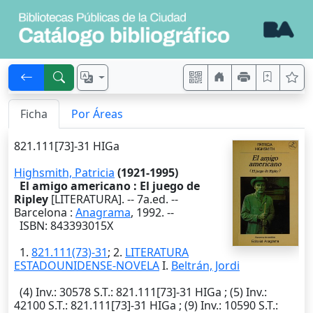
Ficha
Por Áreas
821.111[73]-31 HIGa
Highsmith, Patricia
(1921-1995)
El amigo americano : El juego de
Ripley
[LITERATURA]. --
7a.ed.
--
Barcelona
:
Anagrama
,
1992
. --
ISBN: 843393015X
1.
821.111(73)-31
; 2.
LITERATURA
ESTADOUNIDENSE-NOVELA
I.
Beltrán, Jordi
(4)
Inv.
: 30578
S.T.
: 821.111[73]-31 HIGa ; (5)
Inv.
:
42100
S.T.
: 821.111[73]-31 HIGa ; (9)
Inv.
: 10590
S.T.
: