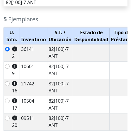
82[100]-7 ANT
5
Ejemplares
U.
S.T.
/
Estado de
Tipo de
Info.
Inventario
Ubicación
Disponibilidad
Préstam
36141
82[100]-7
2
ANT
10601
82[100]-7
9
ANT
21742
82[100]-7
16
ANT
10504
82[100]-7
17
ANT
09511
82[100]-7
20
ANT