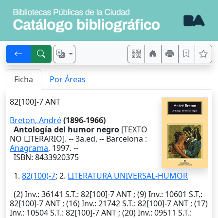
Ficha
Por Áreas
82[100]-7 ANT
Breton, André
(1896-1966)
Antología del humor negro
[TEXTO
NO LITERARIO]. --
3a.ed.
--
Barcelona
:
Anagrama
,
1997
. --
ISBN: 8433920375
1.
82(100)-7
; 2.
LITERATURA UNIVERSAL-HUMOR
(2)
Inv.
: 36141
S.T.
: 82[100]-7 ANT ; (9)
Inv.
: 10601
S.T.
:
82[100]-7 ANT ; (16)
Inv.
: 21742
S.T.
: 82[100]-7 ANT ; (17)
Inv.
: 10504
S.T.
: 82[100]-7 ANT ; (20)
Inv.
: 09511
S.T.
: