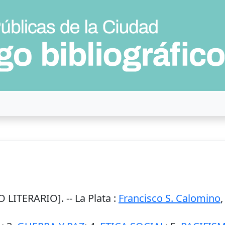
 LITERARIO]. --
La Plata
:
Francisco S. Calomino