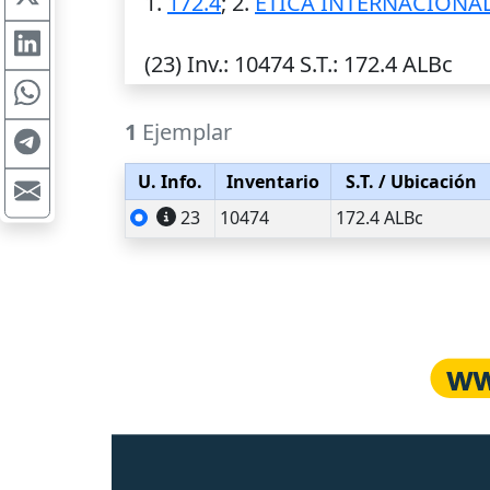
1.
172.4
; 2.
ETICA INTERNACIONA
(23)
Inv.
: 10474
S.T.
: 172.4 ALBc
1
Ejemplar
U. Info.
Inventario
S.T.
/ Ubicación
23
10474
172.4 ALBc