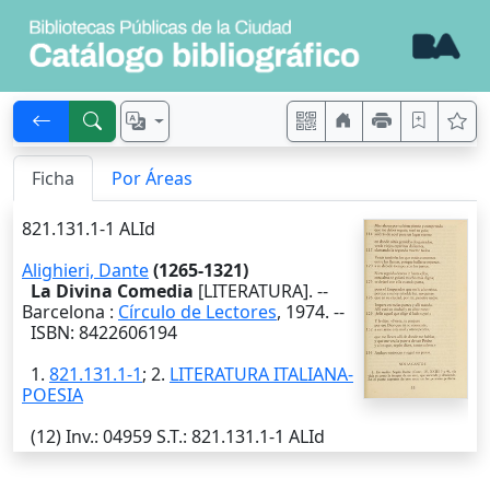
Ficha
Por Áreas
821.131.1-1 ALId
Alighieri, Dante
(1265-1321)
La Divina Comedia
[LITERATURA]. --
Barcelona
:
Círculo de Lectores
,
1974
. --
ISBN: 8422606194
1.
821.131.1-1
; 2.
LITERATURA ITALIANA-
POESIA
(12)
Inv.
: 04959
S.T.
: 821.131.1-1 ALId