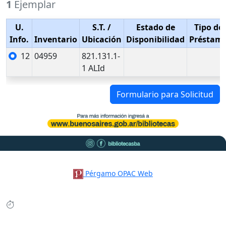
1
Ejemplar
U.
S.T.
/
Estado de
Tipo de
Info.
Inventario
Ubicación
Disponibilidad
Préstam
12
04959
821.131.1-
1 ALId
Formulario para Solicitud
Pérgamo OPAC Web