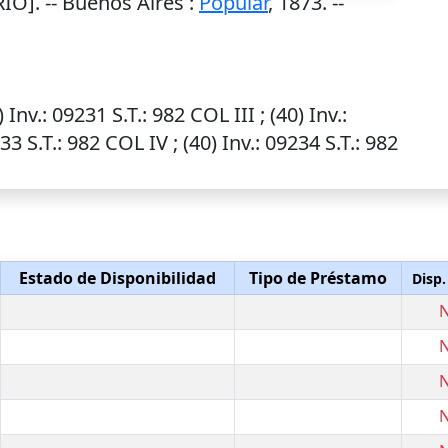
IO]. --
Buenos Aires
:
Popular
,
1873
. --
0)
Inv.
: 09231
S.T.
: 982 COL III ; (40)
Inv.
:
233
S.T.
: 982 COL IV ; (40)
Inv.
: 09234
S.T.
: 982
Estado de Disponibilidad
Tipo de Préstamo
Disp.