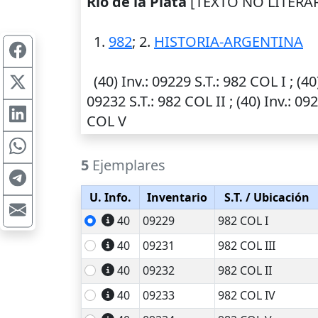
Río de la Plata
[TEXTO NO LITERAR
1.
982
; 2.
HISTORIA-ARGENTINA
(40)
Inv.
: 09229
S.T.
: 982 COL I ; (4
09232
S.T.
: 982 COL II ; (40)
Inv.
: 09
COL V
5
Ejemplares
U. Info.
Inventario
S.T.
/ Ubicación
40
09229
982 COL I
40
09231
982 COL III
40
09232
982 COL II
40
09233
982 COL IV