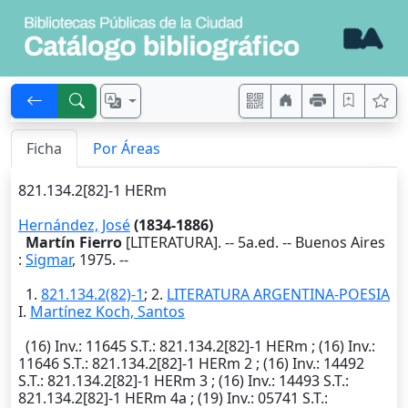
Ficha
Por Áreas
821.134.2[82]-1 HERm
Hernández, José
(1834-1886)
Martín Fierro
[LITERATURA]. -- 5a.ed. --
Buenos Aires
:
Sigmar
,
1975
. --
1.
821.134.2(82)-1
; 2.
LITERATURA ARGENTINA-POESIA
I.
Martínez Koch, Santos
(16)
Inv.
: 11645
S.T.
: 821.134.2[82]-1 HERm ; (16)
Inv.
:
11646
S.T.
: 821.134.2[82]-1 HERm 2 ; (16)
Inv.
: 14492
S.T.
: 821.134.2[82]-1 HERm 3 ; (16)
Inv.
: 14493
S.T.
:
821.134.2[82]-1 HERm 4a ; (19)
Inv.
: 05741
S.T.
: