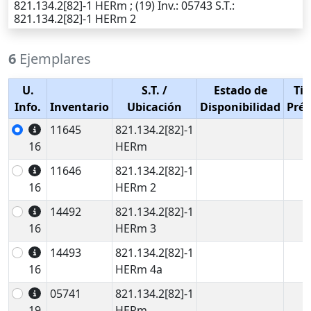
821.134.2[82]-1 HERm ; (19)
Inv.
: 05743
S.T.
:
821.134.2[82]-1 HERm 2
6
Ejemplares
U.
S.T.
/
Estado de
Tip
Info.
Inventario
Ubicación
Disponibilidad
Pré
11645
821.134.2[82]-1
16
HERm
11646
821.134.2[82]-1
16
HERm 2
14492
821.134.2[82]-1
16
HERm 3
14493
821.134.2[82]-1
16
HERm 4a
05741
821.134.2[82]-1
19
HERm