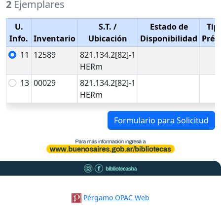
2
Ejemplares
U.
S.T.
/
Estado de
Tip
Info.
Inventario
Ubicación
Disponibilidad
Prés
11
12589
821.134.2[82]-1
HERm
13
00029
821.134.2[82]-1
HERm
Formulario para Solicitud
Pérgamo OPAC Web