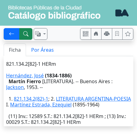
Ficha
Por Áreas
821.134.2[82]-1 HERm
Hernández, José
(1834-1886)
Martín Fierro
[LITERATURA]. --
Buenos Aires
:
Jackson
,
1953
. --
1.
821.134.2(82)-1
; 2.
LITERATURA ARGENTINA-POESIA
I.
Martínez Estrada, Ezequiel
(1895-1964)
(11)
Inv.
: 12589
S.T.
: 821.134.2[82]-1 HERm ; (13)
Inv.
:
00029
S.T.
: 821.134.2[82]-1 HERm