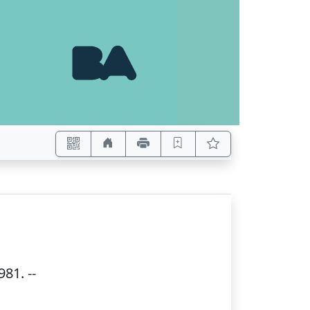
981
. --