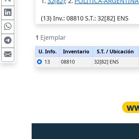
1.
32(82)
; 2.
POLITICA-ARGENTINA
(13)
Inv.
: 08810
S.T.
: 32[82] ENS
1
Ejemplar
U. Info.
Inventario
S.T.
/ Ubicación
13
08810
32[82] ENS