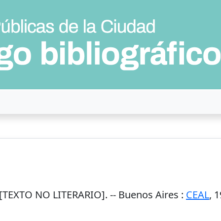
[TEXTO NO LITERARIO]. --
Buenos Aires
:
CEAL
,
1