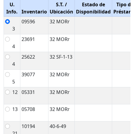
U.
S.T.
/
Estado de
Tipo de
Info.
Inventario
Ubicación
Disponibilidad
Préstam
09596
32 MORr
3
23691
32 MORr
4
25622
32 SF-1-13
4
39077
32 MORr
5
12
05331
32 MORr
13
05708
32 MORr
10194
40-6-49
21