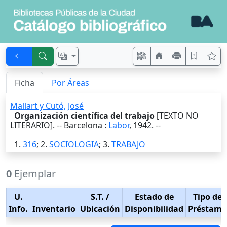
Ficha
Por Áreas
Mallart y Cutó, José
Organización científica del trabajo
[TEXTO NO
LITERARIO]. --
Barcelona
:
Labor
,
1942
. --
1.
316
; 2.
SOCIOLOGIA
; 3.
TRABAJO
0
Ejemplar
U.
S.T.
/
Estado de
Tipo de
Info.
Inventario
Ubicación
Disponibilidad
Préstamo