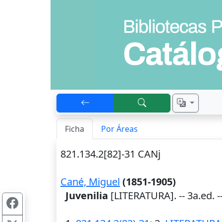
Ficha
Por Áreas
821.134.2[82]-31 CANj
Cané, Miguel
(1851-1905)
Juvenilia
[LITERATURA]. -- 3a.ed. -