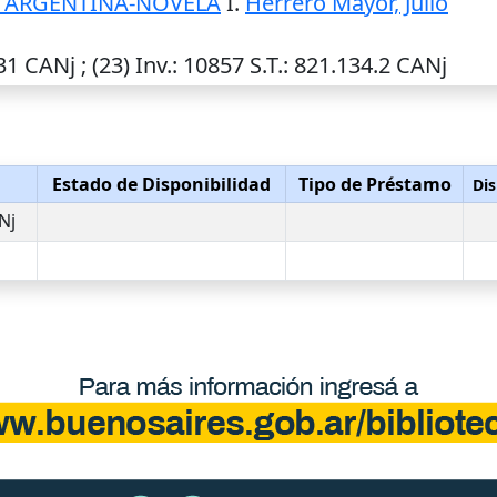
A ARGENTINA-NOVELA
I.
Herrero Mayor, Julio
31 CANj ; (23)
Inv.
: 10857
S.T.
: 821.134.2 CANj
n
Estado de Disponibilidad
Tipo de Préstamo
Dis
Nj