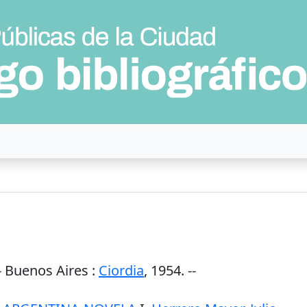
-
Buenos Aires
:
Ciordia
,
1954
. --