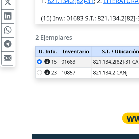
1.
821.134.2(82)-31
; 2.
LITERATUR
(15)
Inv.
: 01683
S.T.
: 821.134.2[82]-
2
Ejemplares
U. Info.
Inventario
S.T.
/ Ubicació
15
01683
821.134.2[82]-31 CA
23
10857
821.134.2 CANj