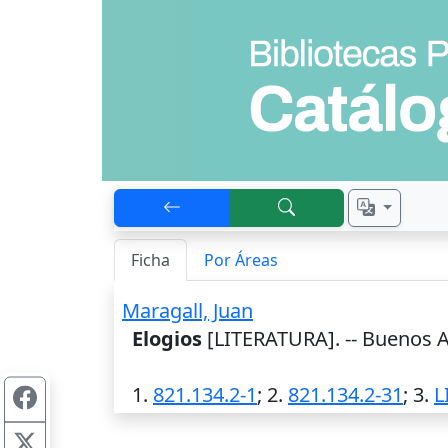
Ficha
Por Áreas
Maragall, Juan
Elogios
[LITERATURA]. --
Buenos A
1.
821.134.2-1
; 2.
821.134.2-31
; 3.
L