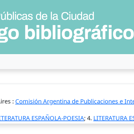
ires
:
Comisión Argentina de Publicaciones e In
ITERATURA ESPAÑOLA-POESIA
; 4.
LITERATURA 