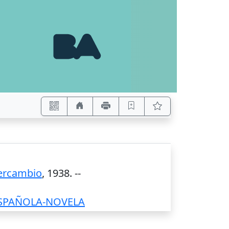
tercambio
,
1938
. --
ESPAÑOLA-NOVELA