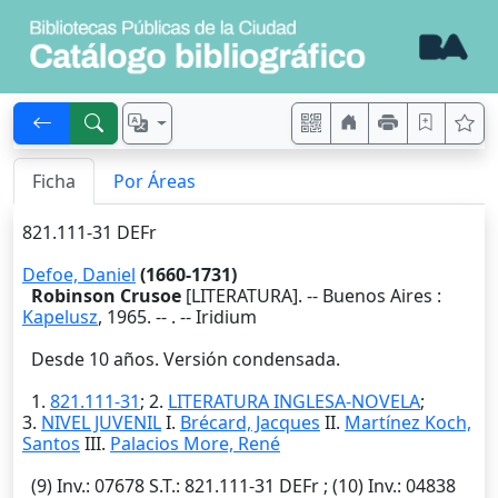
Ficha
Por Áreas
821.111-31 DEFr
Defoe, Daniel
(1660-1731)
Robinson Crusoe
[LITERATURA]. --
Buenos Aires
:
Kapelusz
,
1965
. --
. -- Iridium
Desde 10 años. Versión condensada.
1.
821.111-31
; 2.
LITERATURA INGLESA-NOVELA
;
3.
NIVEL JUVENIL
I.
Brécard, Jacques
II.
Martínez Koch,
Santos
III.
Palacios More, René
(9)
Inv.
: 07678
S.T.
: 821.111-31 DEFr ; (10)
Inv.
: 04838