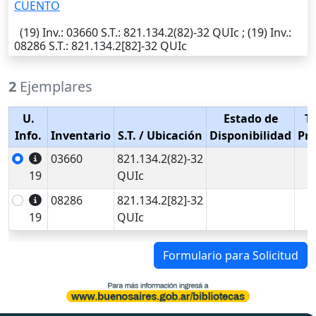
CUENTO
(19)
Inv.
: 03660
S.T.
: 821.134.2(82)-32 QUIc ; (19)
Inv.
:
08286
S.T.
: 821.134.2[82]-32 QUIc
2
Ejemplares
U.
Estado de
T
Info.
Inventario
S.T.
/ Ubicación
Disponibilidad
Pr
03660
821.134.2(82)-32
19
QUIc
08286
821.134.2[82]-32
19
QUIc
Formulario para Solicitud