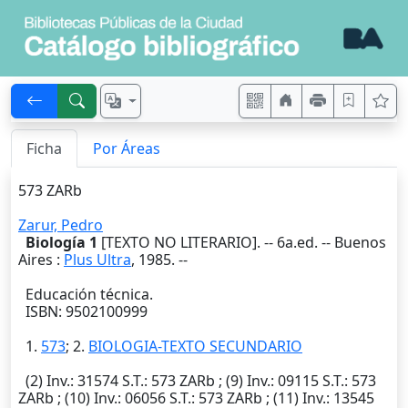
Ficha
Por Áreas
573 ZARb
Zarur, Pedro
Biología 1
[TEXTO NO LITERARIO]. --
6a.ed.
--
Buenos
Aires
:
Plus Ultra
,
1985
. --
Educación técnica.
ISBN: 9502100999
1.
573
; 2.
BIOLOGIA-TEXTO SECUNDARIO
(2)
Inv.
: 31574
S.T.
: 573 ZARb ; (9)
Inv.
: 09115
S.T.
: 573
ZARb ; (10)
Inv.
: 06056
S.T.
: 573 ZARb ; (11)
Inv.
: 13545