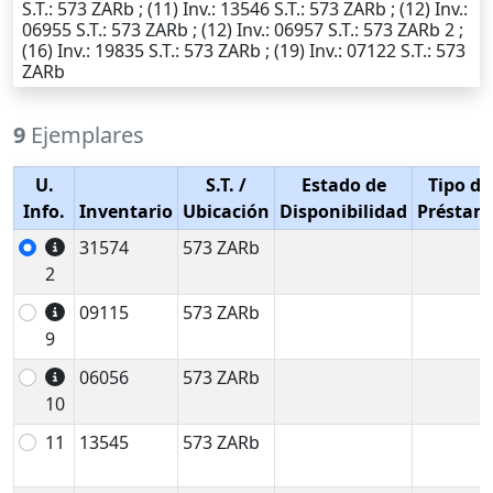
S.T.
: 573 ZARb ; (11)
Inv.
: 13546
S.T.
: 573 ZARb ; (12)
Inv.
:
06955
S.T.
: 573 ZARb ; (12)
Inv.
: 06957
S.T.
: 573 ZARb 2 ;
(16)
Inv.
: 19835
S.T.
: 573 ZARb ; (19)
Inv.
: 07122
S.T.
: 573
ZARb
9
Ejemplares
U.
S.T.
/
Estado de
Tipo de
Info.
Inventario
Ubicación
Disponibilidad
Préstam
31574
573 ZARb
2
09115
573 ZARb
9
06056
573 ZARb
10
11
13545
573 ZARb