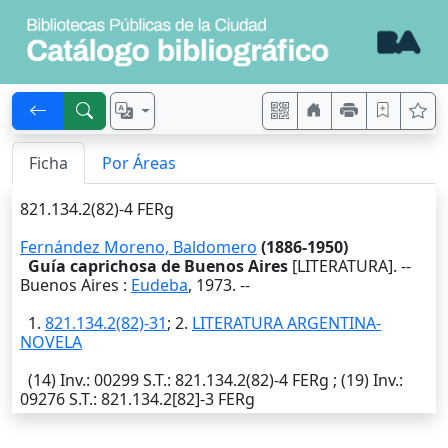
Ficha
Por Áreas
821.134.2(82)-4 FERg
Fernández Moreno, Baldomero
(1886-1950)
Guía caprichosa de Buenos Aires
[LITERATURA]. --
Buenos Aires
:
Eudeba
,
1973
. --
1.
821.134.2(82)-31
; 2.
LITERATURA ARGENTINA-
NOVELA
(14)
Inv.
: 00299
S.T.
: 821.134.2(82)-4 FERg ; (19)
Inv.
:
09276
S.T.
: 821.134.2[82]-3 FERg