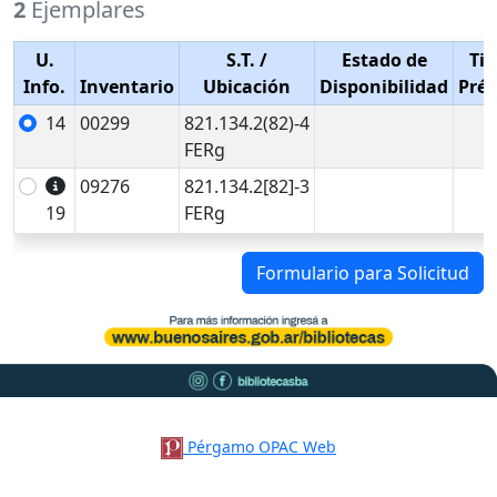
2
Ejemplares
U.
S.T.
/
Estado de
Tip
Info.
Inventario
Ubicación
Disponibilidad
Pré
14
00299
821.134.2(82)-4
FERg
09276
821.134.2[82]-3
19
FERg
Formulario para Solicitud
Pérgamo OPAC Web