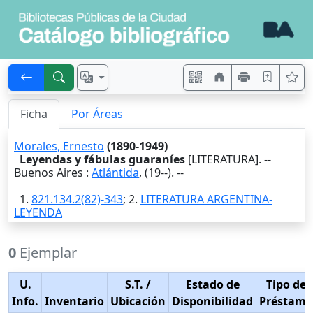
Ficha
Por Áreas
Morales, Ernesto
(1890-1949)
Leyendas y fábulas guaraníes
[LITERATURA]. --
Buenos Aires
:
Atlántida
,
(19--)
. --
1.
821.134.2(82)-343
; 2.
LITERATURA ARGENTINA-
LEYENDA
0
Ejemplar
U.
S.T.
/
Estado de
Tipo de
Info.
Inventario
Ubicación
Disponibilidad
Préstamo