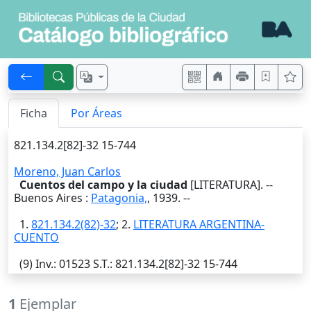
Ficha
Por Áreas
821.134.2[82]-32 15-744
Moreno, Juan Carlos
Cuentos del campo y la ciudad
[LITERATURA]. --
Buenos Aires
:
Patagonia,
,
1939
. --
1.
821.134.2(82)-32
; 2.
LITERATURA ARGENTINA-
CUENTO
(9)
Inv.
: 01523
S.T.
: 821.134.2[82]-32 15-744
1
Ejemplar