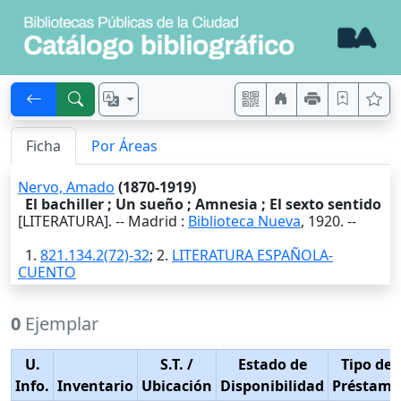
Ficha
Por Áreas
Nervo, Amado
(1870-1919)
El bachiller ; Un sueño ; Amnesia ; El sexto sentido
[LITERATURA]. --
Madrid
:
Biblioteca Nueva
,
1920
. --
1.
821.134.2(72)-32
; 2.
LITERATURA ESPAÑOLA-
CUENTO
0
Ejemplar
U.
S.T.
/
Estado de
Tipo de
Info.
Inventario
Ubicación
Disponibilidad
Préstamo