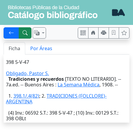
Ficha
Por Áreas
398 5-V-47
Obligado, Pastor S.
Tradiciones y recuerdos
[TEXTO NO LITERARIO]. --
7a.ed. --
Buenos Aires
:
La Semana Médica
,
1908
. --
1.
398.1/.4(82)
; 2.
TRADICIONES (FOLCLORE)-
ARGENTINA
(4)
Inv.
: 06592
S.T.
: 398 5-V-47 ; (10)
Inv.
: 00129
S.T.
:
398 OBLt