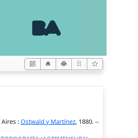
 Aires
:
Ostwald y Martínez
,
1880
. --