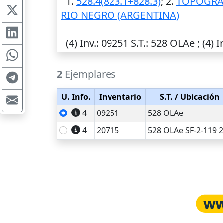
1.
528.4(823.1+828.3)
; 2.
TOPOGRAF
RIO NEGRO (ARGENTINA)
(4)
Inv.
: 09251
S.T.
: 528 OLAe ; (4)
I
2
Ejemplares
U. Info.
Inventario
S.T.
/ Ubicación
4
09251
528 OLAe
4
20715
528 OLAe SF-2-119 2