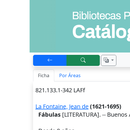
Ficha
Por Áreas
821.133.1-342 LAFf
La Fontaine, Jean de
(1621-1695)
Fábulas
[LITERATURA]. --
Buenos 