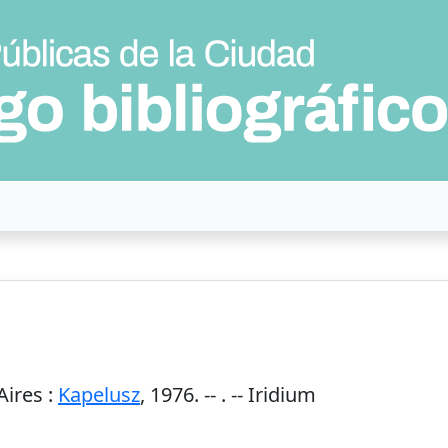
Aires
:
Kapelusz
,
1976
. --
. -- Iridium