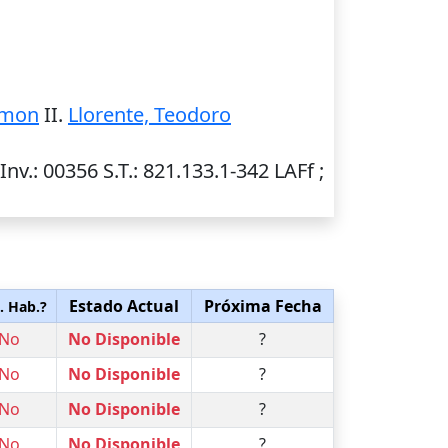
imon
II.
Llorente, Teodoro
Inv.
: 00356
S.T.
: 821.133.1-342 LAFf ;
Estado Actual
Próxima Fecha
. Hab.?
No
No Disponible
?
No
No Disponible
?
No
No Disponible
?
No
No Disponible
?