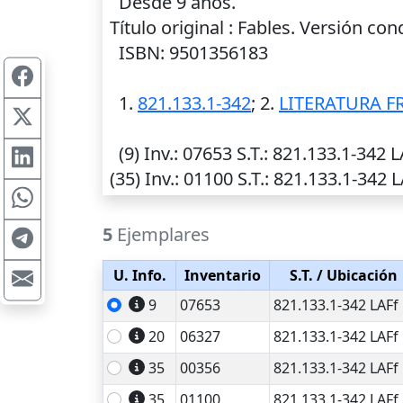
Desde 9 años.
Título original : Fables. Versión co
ISBN: 9501356183
1.
821.133.1-342
; 2.
LITERATURA F
(9)
Inv.
: 07653
S.T.
: 821.133.1-342 L
(35)
Inv.
: 01100
S.T.
: 821.133.1-342 L
5
Ejemplares
U. Info.
Inventario
S.T.
/ Ubicación
9
07653
821.133.1-342 LAFf
20
06327
821.133.1-342 LAFf
35
00356
821.133.1-342 LAFf
35
01100
821.133.1-342 LAFf