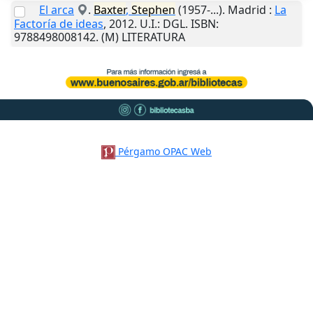
El arca
.
Baxter
,
Stephen
(1957-...).
Madrid
:
La
Factoría de ideas
,
2012
.
U.I.
: DGL. ISBN:
9788498008142. (M) LITERATURA
Pérgamo OPAC Web