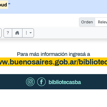
oud
"
Orden