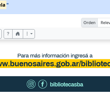
la
"
Orden