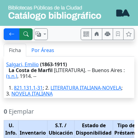
Ficha
Por Áreas
Salgari, Emilio
(1863-1911)
La Costa de Marfil
[LITERATURA]. --
Buenos Aires
:
(s.n.)
,
1914
. --
1.
821.131.1-31
; 2.
LITERATURA ITALIANA-NOVELA
;
3.
NOVELA ITALIANA
0
Ejemplar
U.
S.T.
/
Estado de
Tipo de
Info.
Inventario
Ubicación
Disponibilidad
Préstamo