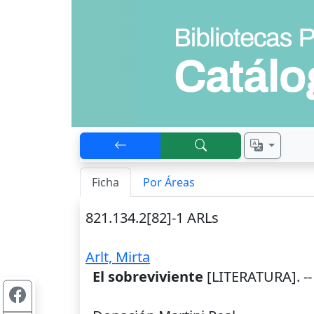
Ficha
Por Áreas
821.134.2[82]-1 ARLs
Arlt, Mirta
El sobreviviente
[LITERATURA]. -