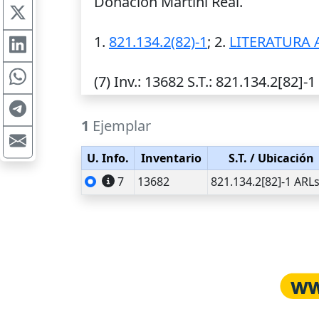
Donación Martini Real.
1.
821.134.2(82)-1
; 2.
LITERATURA
(7)
Inv.
: 13682
S.T.
: 821.134.2[82]-1
1
Ejemplar
U. Info.
Inventario
S.T.
/ Ubicación
7
13682
821.134.2[82]-1 ARL