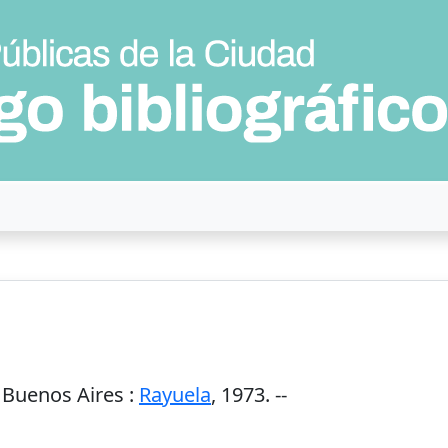
-
Buenos Aires
:
Rayuela
,
1973
. --