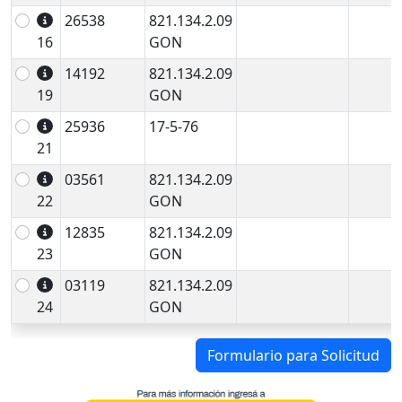
26538
821.134.2.09
16
GON
14192
821.134.2.09
19
GON
25936
17-5-76
21
03561
821.134.2.09
22
GON
12835
821.134.2.09
23
GON
03119
821.134.2.09
24
GON
Formulario para Solicitud