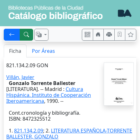
Ficha
Por Áreas
821.134.2.09 GON
Villán, Javier
Gonzalo Torrente Ballester
[LITERATURA]. --
Madrid
:
Cultura
Hispánica. Instituto de Cooperación
Iberoamericana
,
1990
. --
Cont.cronología y bibliografía.
ISBN: 8472325512
1.
821.134.2.09
; 2.
LITERATURA ESPAÑOLA-TORRENTE
BALLESTER, GONZALO