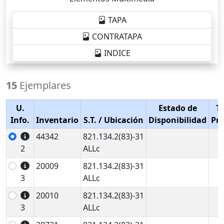
TAPA
CONTRATAPA
INDICE
15
Ejemplares
U.
Estado de
T
Info.
Inventario
S.T.
/ Ubicación
Disponibilidad
Pr
44342
821.134.2(83)-31
2
ALLc
20009
821.134.2(83)-31
3
ALLc
20010
821.134.2(83)-31
3
ALLc