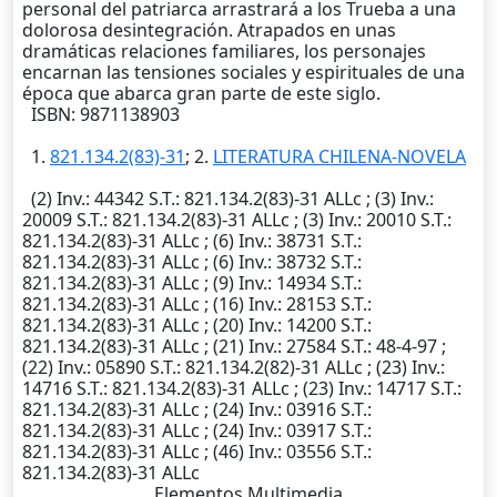
personal del patriarca arrastrará a los Trueba a una
dolorosa desintegración. Atrapados en unas
dramáticas relaciones familiares, los personajes
encarnan las tensiones sociales y espirituales de una
época que abarca gran parte de este siglo.
ISBN: 9871138903
1.
821.134.2(83)-31
; 2.
LITERATURA CHILENA-NOVELA
(2)
Inv.
: 44342
S.T.
: 821.134.2(83)-31 ALLc ; (3)
Inv.
:
20009
S.T.
: 821.134.2(83)-31 ALLc ; (3)
Inv.
: 20010
S.T.
:
821.134.2(83)-31 ALLc ; (6)
Inv.
: 38731
S.T.
:
821.134.2(83)-31 ALLc ; (6)
Inv.
: 38732
S.T.
:
821.134.2(83)-31 ALLc ; (9)
Inv.
: 14934
S.T.
:
821.134.2(83)-31 ALLc ; (16)
Inv.
: 28153
S.T.
:
821.134.2(83)-31 ALLc ; (20)
Inv.
: 14200
S.T.
:
821.134.2(83)-31 ALLc ; (21)
Inv.
: 27584
S.T.
: 48-4-97 ;
(22)
Inv.
: 05890
S.T.
: 821.134.2(82)-31 ALLc ; (23)
Inv.
:
14716
S.T.
: 821.134.2(83)-31 ALLc ; (23)
Inv.
: 14717
S.T.
:
821.134.2(83)-31 ALLc ; (24)
Inv.
: 03916
S.T.
:
821.134.2(83)-31 ALLc ; (24)
Inv.
: 03917
S.T.
:
821.134.2(83)-31 ALLc ; (46)
Inv.
: 03556
S.T.
:
821.134.2(83)-31 ALLc
Elementos Multimedia