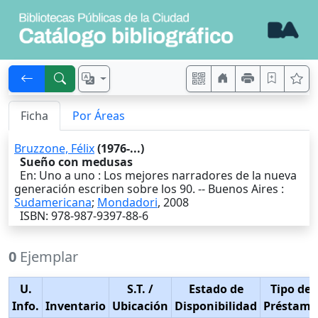
Ficha
Por Áreas
Bruzzone, Félix
(1976-...)
Sueño con medusas
En: Uno a uno : Los mejores narradores de la nueva
generación escriben sobre los 90. --
Buenos Aires
:
Sudamericana
;
Mondadori
,
2008
ISBN: 978-987-9397-88-6
0
Ejemplar
U.
S.T.
/
Estado de
Tipo de
Info.
Inventario
Ubicación
Disponibilidad
Préstamo