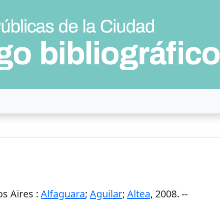
s Aires
:
Alfaguara
;
Aguilar
;
Altea
,
2008
. --