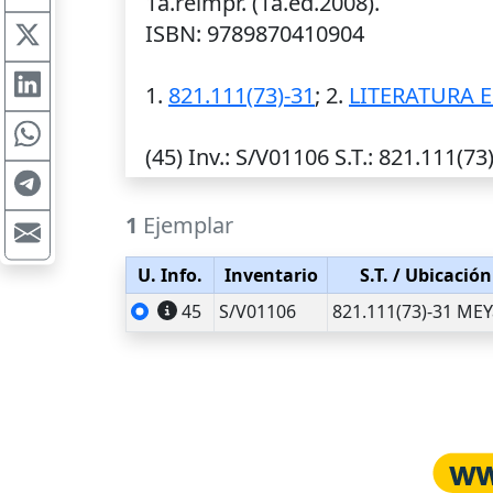
1a.reimpr. (1a.ed.2008).
ISBN: 9789870410904
1.
821.111(73)-31
; 2.
LITERATURA 
(45)
Inv.
: S/V01106
S.T.
: 821.111(73
1
Ejemplar
U. Info.
Inventario
S.T.
/ Ubicación
45
S/V01106
821.111(73)-31 MEY