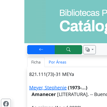
Ficha
Por Áreas
821.111(73)-31 MEYa
Meyer, Stephenie
(1973-...)
Amanecer
[LITERATURA]. --
Bueno