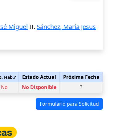
osé Miguel
II.
Sánchez, María Jesus
Estado Actual
Próxima Fecha
p. Hab.?
No
No Disponible
?
Formulario para Solicitud