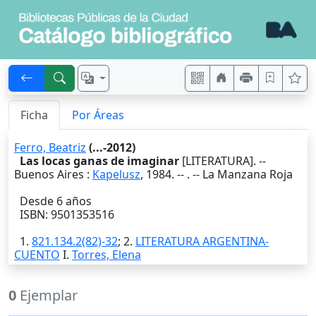
Ficha
Por Áreas
Ferro, Beatriz
(...-2012)
Las locas ganas de imaginar
[LITERATURA]. --
Buenos Aires
:
Kapelusz
,
1984
. --
. -- La Manzana Roja
Desde 6 años
ISBN: 9501353516
1.
821.134.2(82)-32
; 2.
LITERATURA ARGENTINA-
CUENTO
I.
Torres, Elena
0
Ejemplar