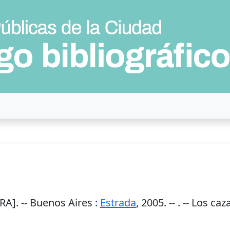
A]. --
Buenos Aires
:
Estrada
,
2005
. --
. -- Los ca