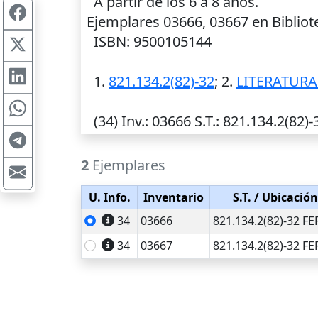
A partir de los 6 a 8 años.
Ejemplares 03666, 03667 en Bibliot
ISBN: 9500105144
1.
821.134.2(82)-32
; 2.
LITERATURA
(34)
Inv.
: 03666
S.T.
: 821.134.2(82)-
2
Ejemplares
U. Info.
Inventario
S.T.
/ Ubicación
34
03666
821.134.2(82)-32 FE
34
03667
821.134.2(82)-32 FE