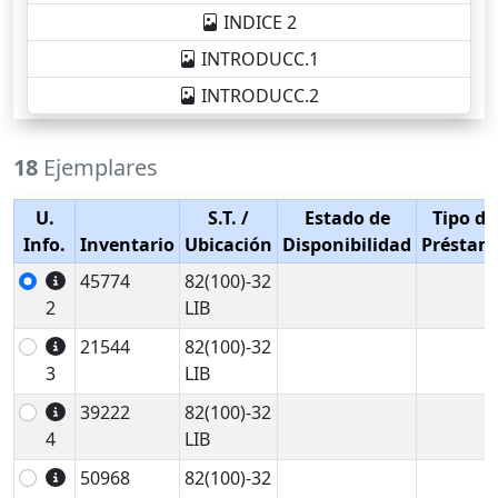
INDICE 2
INTRODUCC.1
INTRODUCC.2
18
Ejemplares
U.
S.T.
/
Estado de
Tipo de
Info.
Inventario
Ubicación
Disponibilidad
Préstam
45774
82(100)-32
2
LIB
21544
82(100)-32
3
LIB
39222
82(100)-32
4
LIB
50968
82(100)-32