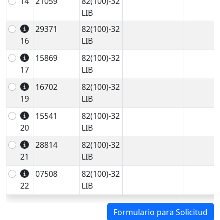
14
21059
82(100)-32
LIB
29371
82(100)-32
16
LIB
15869
82(100)-32
17
LIB
16702
82(100)-32
19
LIB
15541
82(100)-32
20
LIB
28814
82(100)-32
21
LIB
07508
82(100)-32
22
LIB
Formulario para Solicitud