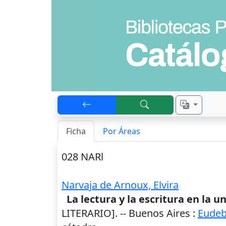
Ficha
Por Áreas
028 NARl
Narvaja de Arnoux, Elvira
La lectura y la escritura en la u
LITERARIO]. --
Buenos Aires
:
Eude