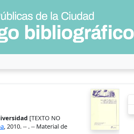
niversidad
[TEXTO NO
ba
,
2010
. --
. -- Material de