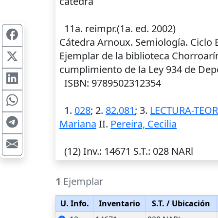
cátedra
11a. reimpr.(1a. ed. 2002)
Cátedra Arnoux. Semiología. Ciclo
Ejemplar de la biblioteca Chorroar
cumplimiento de la Ley 934 de Depó
ISBN: 9789502312354
1.
028
; 2.
82.081
; 3.
LECTURA-TEOR
Mariana
II.
Pereira, Cecilia
(12)
Inv.
: 14671
S.T.
: 028 NARl
1
Ejemplar
U. Info.
Inventario
S.T.
/ Ubicación