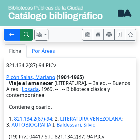
Ficha
Por Áreas
821.134.2(87)-94 PICv
Picón Salas, Mariano
(1901-1965)
Viaje al amanecer
[LITERATURA]. -- 3a ed. --
Buenos
Aires
:
Losada
,
1969
. --
. -- Biblioteca clásica y
contemporánea
Contiene glosario.
1.
821.134.2(87)-94
; 2.
LITERATURA VENEZOLANA
;
3.
AUTOBIOGRAFIA
I.
Baldessari, Silvio
(19)
Inv.
: 04417
S.T.
: 821.134.2(87)-94 PICv