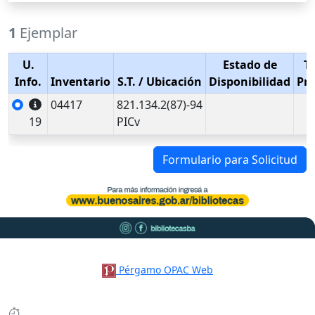
1
Ejemplar
U.
Estado de
T
Info.
Inventario
S.T.
/ Ubicación
Disponibilidad
Pr
04417
821.134.2(87)-94
19
PICv
Formulario para Solicitud
Pérgamo OPAC Web