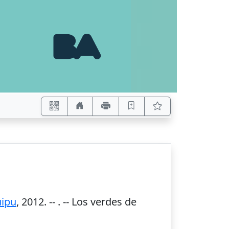
ipu
,
2012
. --
. -- Los verdes de