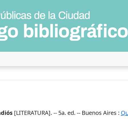
adiós
[LITERATURA]. --
5a. ed.
--
Buenos Aires
:
Qu