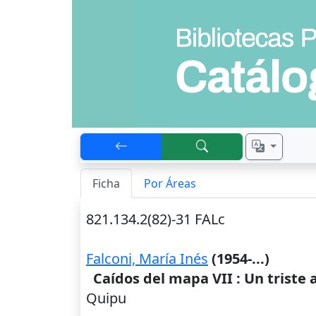
Ficha
Por Áreas
821.134.2(82)-31 FALc
Falconi, María Inés
(1954-...)
Caídos del mapa VII : Un triste 
Quipu