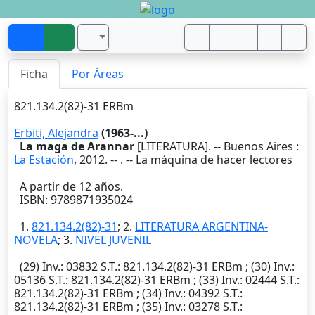
Ficha
Por Áreas
821.134.2(82)-31 ERBm
Erbiti, Alejandra
(1963-...)
La maga de Arannar
[LITERATURA]. --
Buenos Aires
:
La Estación
,
2012
. --
. -- La máquina de hacer lectores
A partir de 12 años.
ISBN: 9789871935024
1.
821.134.2(82)-31
; 2.
LITERATURA ARGENTINA-
NOVELA
; 3.
NIVEL JUVENIL
(29)
Inv.
: 03832
S.T.
: 821.134.2(82)-31 ERBm ; (30)
Inv.
:
05136
S.T.
: 821.134.2(82)-31 ERBm ; (33)
Inv.
: 02444
S.T.
:
821.134.2(82)-31 ERBm ; (34)
Inv.
: 04392
S.T.
:
821.134.2(82)-31 ERBm ; (35)
Inv.
: 03278
S.T.
: