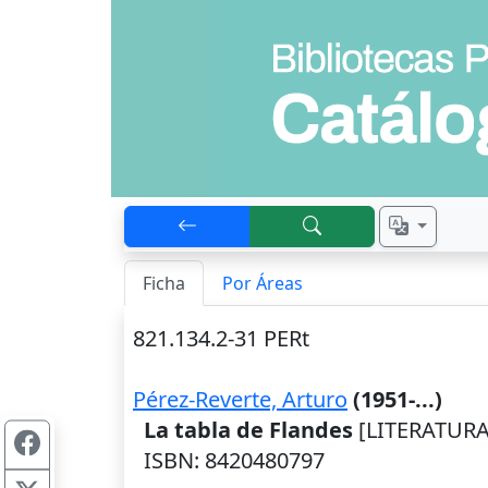
Ficha
Por Áreas
821.134.2-31 PERt
Pérez-Reverte, Arturo
(1951-...)
La tabla de Flandes
[LITERATURA]
ISBN: 8420480797