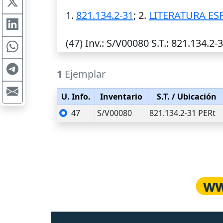
1.
821.134.2-31
; 2.
LITERATURA E
(47)
Inv.
: S/V00080
S.T.
: 821.134.2-
1
Ejemplar
U. Info.
Inventario
S.T.
/ Ubicación
47
S/V00080
821.134.2-31 PERt