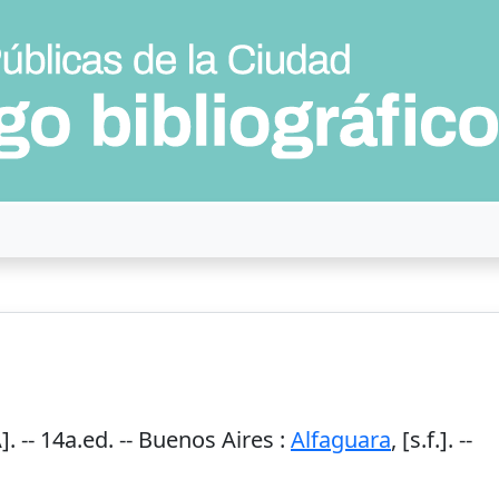
. --
14a.ed.
--
Buenos Aires
:
Alfaguara
,
[s.f.]
. --