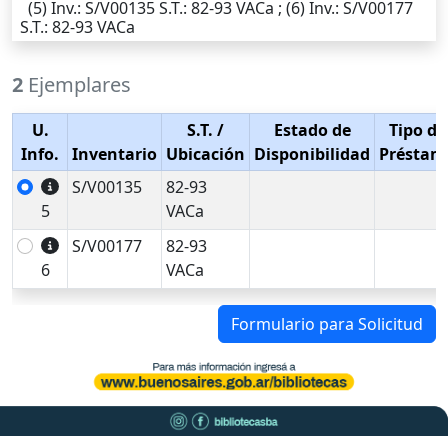
(5)
Inv.
: S/V00135
S.T.
: 82-93 VACa ; (6)
Inv.
: S/V00177
S.T.
: 82-93 VACa
2
Ejemplares
U.
S.T.
/
Estado de
Tipo de
Info.
Inventario
Ubicación
Disponibilidad
Préstam
S/V00135
82-93
5
VACa
S/V00177
82-93
6
VACa
Formulario para Solicitud