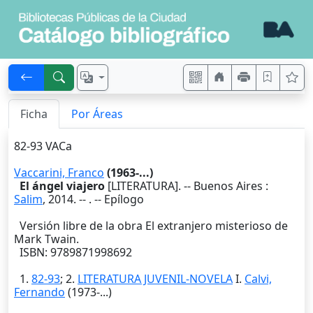
Ficha
Por Áreas
82-93 VACa
Vaccarini, Franco
(1963-...)
El ángel viajero
[LITERATURA]. --
Buenos Aires
:
Salim
,
2014
. --
. -- Epílogo
Versión libre de la obra El extranjero misterioso de
Mark Twain.
ISBN: 9789871998692
1.
82-93
; 2.
LITERATURA JUVENIL-NOVELA
I.
Calvi,
Fernando
(1973-...)