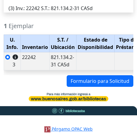
(3)
Inv.
: 22242
S.T.
: 821.134.2-31 CASd
1
Ejemplar
U.
S.T.
/
Estado de
Tipo de
Info.
Inventario
Ubicación
Disponibilidad
Préstam
22242
821.134.2-
3
31 CASd
Formulario para Solicitud
Pérgamo OPAC Web