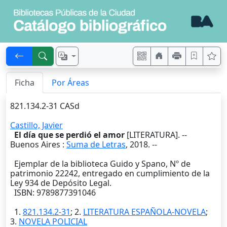
Ficha
Por Áreas
821.134.2-31 CASd
Castillo, Javier
El día que se perdió el amor
[LITERATURA]. --
Buenos Aires
:
Suma de Letras
,
2018
. --
Ejemplar de la biblioteca Guido y Spano, Nº de
patrimonio 22242, entregado en cumplimiento de la
Ley 934 de Depósito Legal.
ISBN: 9789877391046
1.
821.134.2-31
; 2.
LITERATURA ESPAÑOLA-NOVELA
;
3.
NOVELA POLICIAL