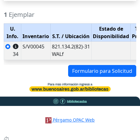
1
Ejemplar
U.
Estado de
T
Info.
Inventario
S.T.
/ Ubicación
Disponibilidad
Pr
S/V00045
821.134.2(82)-31
34
WALf
Formulario para Solicitud
Pérgamo OPAC Web