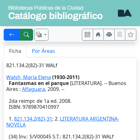
Ficha
Por Áreas
821.134.2(82)-31 WALf
Walsh, María Elena
(1930-2011)
Fantasmas en el parque
[LITERATURA]. --
Buenos
Aires
:
Alfaguara
,
2009
. --
2da reimpr. de 1a ed. 2008.
ISBN: 9789870410997
1.
821.134.2(82)-31
; 2.
LITERATURA ARGENTINA-
NOVELA
(34)
Inv.
: S/V00045
S.T.
: 821.134.2(82)-31 WALf