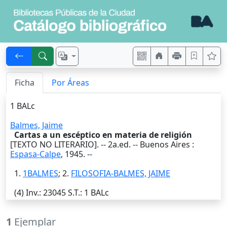
Ficha
Por Áreas
1 BALc
Balmes, Jaime
Cartas a un escéptico en materia de religión
[TEXTO NO LITERARIO]. -- 2a.ed. --
Buenos Aires
:
Espasa-Calpe
,
1945
. --
1.
1BALMES
; 2.
FILOSOFIA-BALMES, JAIME
(4)
Inv.
: 23045
S.T.
: 1 BALc
1
Ejemplar