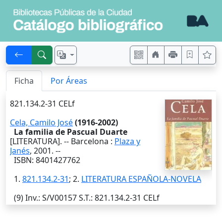
Ficha
Por Áreas
821.134.2-31 CELf
Cela, Camilo José
(1916-2002)
La familia de Pascual Duarte
[LITERATURA]. --
Barcelona
:
Plaza y
Janés
,
2001
. --
ISBN: 8401427762
1.
821.134.2-31
; 2.
LITERATURA ESPAÑOLA-NOVELA
(9)
Inv.
: S/V00157
S.T.
: 821.134.2-31 CELf